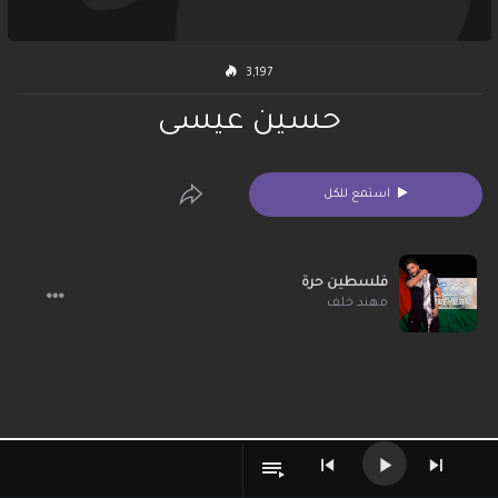
3,197
حسين عيسى
استمع للكل
فلسطين حرة
مهند خلف