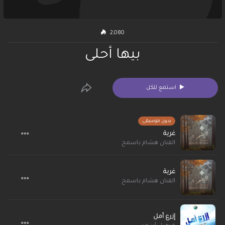
2,080
بيها أحلى
استمع للكل
بدون موسيقى
غربة
الفنان هشام باسمح
غربة
الفنان هشام باسمح
إزرع أمل