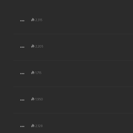
2,315
2,205
1,715
1,950
2,128