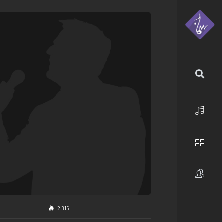
الرئيسية
استكشف
فنانون
2,315