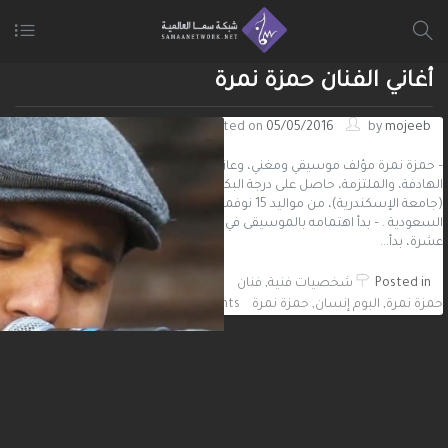
أغاني الفنان حمزة نمرة
Posted on
05/05/2016
by
mojeeb
– حمزة نمرة مؤلف موسيقي ومغني، وعازف جيتار، مسلم مصري، اشتهر بأغانيه
الهادفة، والملتزمة، حاصل على درجة البكالوريوس من كلية التجارة الخارجية
(جامعة الإسكندرية)، من مواليد 15 نوفمبر 1980 م ابها – المملكة العربية
السعودية . – بدأ اهتمامه بالموسيقى في سن مبكرة. وعندما أصبح في السابعة
عشرة، بدأ...
Posted in
شخصيات فنية
,
فنان
Hamza Namira
Tagged
,
أغاني الفنان
حمزة نمرة
,
البوم إنسان
,
حمزة نمرة
9 Comments